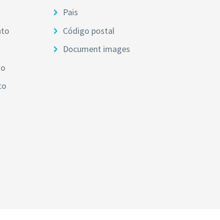
Pais
nto
Código postal
Document images
to
to