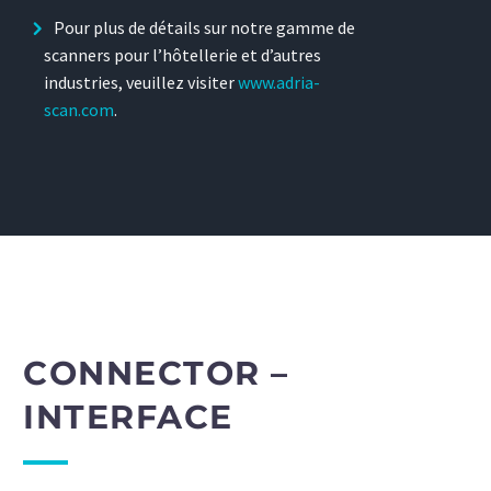
Pour plus de détails sur notre gamme de
scanners pour l’hôtellerie et d’autres
industries, veuillez visiter
www.adria-
scan.com
.
CONNECTOR –
INTERFACE